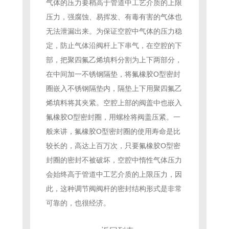
气体的压力要稍高于管道中工艺介质的上限
压力，强腐蚀、易挥发、有毒有害的气体也
无法泄漏出来。为保证空腔中气体的压力稳
定，防止气体沿阀杆上下串气，在空腔的下
部，把聚四氟乙烯填料分割为上下两部分，
在中间加一不锈钢隔垫，将氟橡胶O型密封
圈嵌入不锈钢隔垫内，隔垫上下用聚四氟乙
烯填料将其夹紧。空腔上部的阀盖中也嵌入
氟橡胶O型密封圈，用螺栓将阀盖压紧。一
般来讲，氟橡胶O型密封圈的使用寿命是比
较长的，高达上百万次，只要氟橡胶O型密
封圈的密封不被破坏，空腔中惰性气体压力
会始终高于管道中工艺介质的上限压力，因
此，这种调节阀阀杆的密封结构形式是非常
可靠的，也很经济。