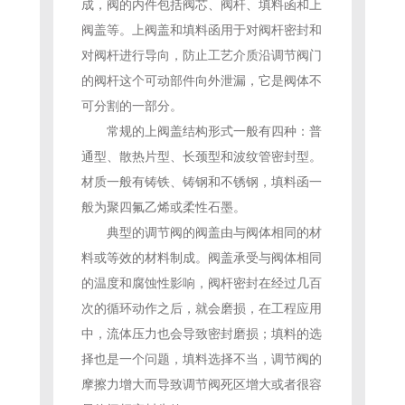
成，阀的内件包括阀芯、阀杆、填料函和上
阀盖等。上阀盖和填料函用于对阀杆密封和
对阀杆进行导向，防止工艺介质沿调节阀门
的阀杆这个可动部件向外泄漏，它是阀体不
可分割的一部分。
常规的上阀盖结构形式一般有四种：普
通型、散热片型、长颈型和波纹管密封型。
材质一般有铸铁、铸钢和不锈钢，填料函一
般为聚四氟乙烯或柔性石墨。
典型的调节阀的阀盖由与阀体相同的材
料或等效的材料制成。阀盖承受与阀体相同
的温度和腐蚀性影响，阀杆密封在经过几百
次的循环动作之后，就会磨损，在工程应用
中，流体压力也会导致密封磨损；填料的选
择也是一个问题，填料选择不当，调节阀的
摩擦力增大而导致调节阀死区增大或者很容